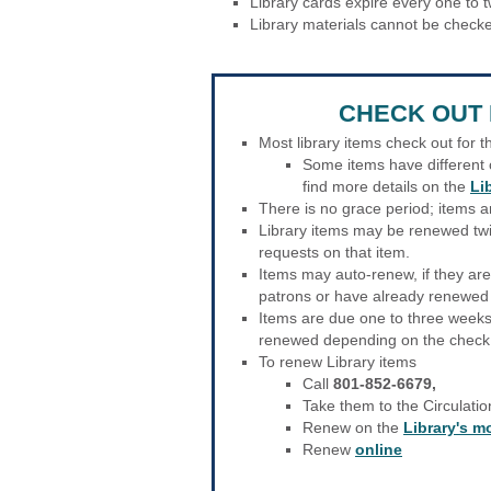
Library cards expire every one to 
Library materials cannot be checke
CHECK OUT 
Most library items check out for 
Some items have different c
find more details on the
Li
There is no grace period; items a
Library items may be renewed twi
requests on that item.
Items may auto-renew, if they ar
patrons or have already renewed 
Items are due one to three weeks
renewed depending on the check o
To renew Library items
Call
801-852-6679,
Take them to the Circulati
Renew on the
Library's m
Renew
online