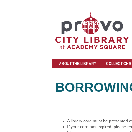
ABOUT THE LIBRARY
COLLECTIONS
BORROWIN
A library card must be presented at
If your card has expired, please re