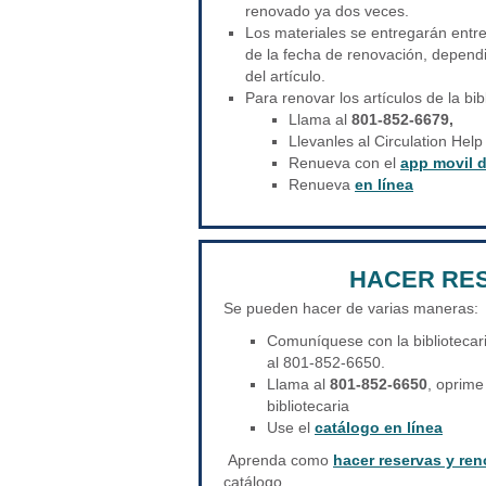
renovado ya dos veces.
Los materiales se entregarán entr
de la fecha de renovación, depend
del artículo.
Para renovar los artículos de la bib
Llama al
801-852-6679,
Llevanles al Circulation Help
Renueva con el
app movil d
Renueva
en línea
HACER RE
Se pueden hacer de varias maneras:
Comuníquese con la bibliotecari
al 801-852-6650.
Llama al
801-852-6650
, oprime
bibliotecaria
Use el
catálogo en línea
Aprenda como
hacer reservas y ren
catálogo.