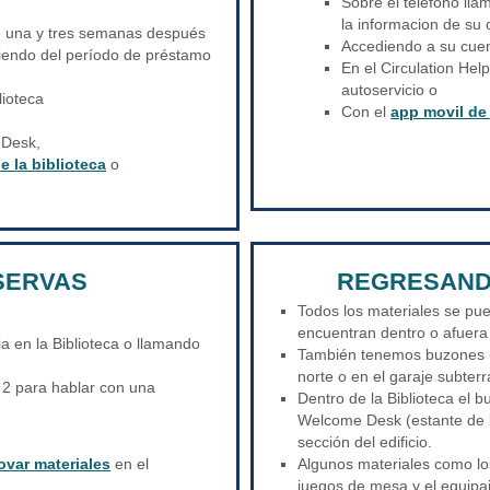
Sobre el telefono ll
la informacion de su 
e una y tres semanas después
Accediendo a su cue
iendo del período de préstamo
En el Circulation He
autoservicio o
lioteca
Con el
app movil de 
 Desk,
e la biblioteca
o
SERVAS
REGRESAND
Todos los materiales se pu
encuentran dentro o afuera 
a en la Biblioteca o llamando
También tenemos buzones u
norte o en el garaje subterr
 2 para hablar con una
Dentro de la Biblioteca el b
Welcome Desk (estante de b
sección del edificio.
ovar materiales
en el
Algunos materiales como lo
juegos de mesa y el equipa