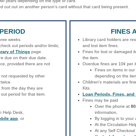
two years depending on the type of card.
d out out on another person’s card without that card being present.
PERIOD
FINES 
three weeks.
Library card holders are re
heck out periods and/or limits;
and lost item fines.
brary of Things
page.
Fines for lost or damaged it
re due on their due date.
the item.
ce, provided there are not
Overdue fines are 10¢ per i
Fines on items in ou
e not requested by other
depending on the ite
twice.
Children's materials are fin
 from the day they are
Kits.
ut period for that item.
Loan Periods, Fines, and
Fines may be paid
Over the phone at
80
on Help Desk,
information,
obile app
, or
By logging in to your
At the Circulation He
At any Self Checkout 