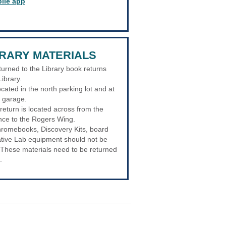
bile app
BRARY MATERIALS
turned to the Library book returns
Library.
cated in the north parking lot and at
g garage.
 return is located across from the
nce to the Rogers Wing.
romebooks, Discovery Kits, board
ive Lab equipment should not be
 These materials need to be returned
.