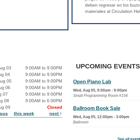
deben regresar en los buzo
materiales al Circulation He
UPCOMING EVENTS
ug 03
9:00AM to 9:00PM
ug 04
9:00AM to 9:00PM
Aug 05
9:00AM to 9:00PM
Open Piano Lab
ug 06
9:00AM to 9:00PM
Wed, Aug 05, 9:00am - 9:00pm
g 07
9:00AM to 9:00PM
Small Programming Room #156
ug 08
9:00AM to 6:00PM
ug 09
Closed
Ballroom Book Sale
ious
this week
next
Wed, Aug 05, 12:00pm - 3:00pm
Ballroom
Learn It: Coping with Family
See all even