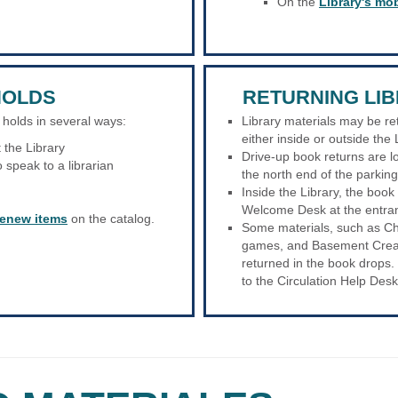
On the
Library's mo
HOLDS
RETURNING LI
 holds in several ways:
Library materials may be re
either inside or outside the 
 the Library
Drive-up book returns are lo
o speak to a librarian
the north end of the parkin
Inside the Library, the book
Welcome Desk at the entra
renew items
on the catalog.
Some materials, such as Ch
games, and Basement Creat
returned in the book drops.
to the Circulation Help Desk