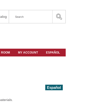
alog
A ROOM
MY ACCOUNT
ESPAÑOL
Español
aterials.