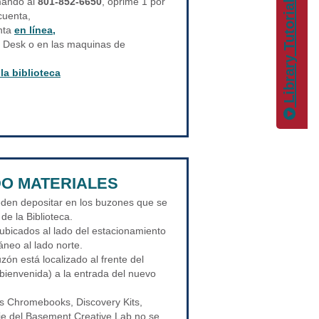
Library Tutorials
amando al
801-852-6650
, oprime 1 por
cuenta,
nta
en línea,
lp Desk o en las maquinas de
la biblioteca
O MATERIALES
eden depositar en los buzones que se
de la Biblioteca.
bicados al lado del estacionamiento
áneo al lado norte.
uzón está localizado al frente del
ienvenida) a la entrada del nuevo
s Chromebooks, Discovery Kits,
je del Basement Creative Lab no se