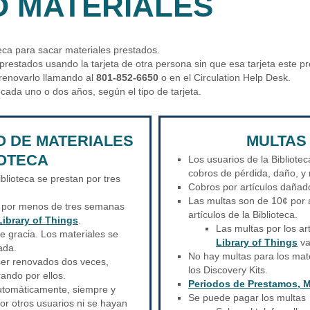
 MATERIALES
teca para sacar materiales prestados.
 prestados usando la tarjeta de otra persona sin que esa tarjeta este p
e renovarlo llamando al
801-852-6650
o en el Circulation Help Desk.
 cada uno o dos años, según el tipo de tarjeta.
O DE MATERIALES
MULTAS
IOTECA
Los usuarios de la Bibliote
cobros de pérdida, daño, y
iblioteca se prestan por tres
Cobros por artículos dañado
Las multas son de 10¢ por a
n por menos de tres semanas
artículos de la Biblioteca.
Library of Things
.
Las multas por los ar
e gracia. Los materiales se
Library of Things
va
ada.
No hay multas para los mate
ser renovados dos veces,
los Discovery Kits.
ando por ellos.
Periodos de Prestamos, M
utomáticamente, siempre y
Se puede pagar los multas
or otros usuarios ni se hayan