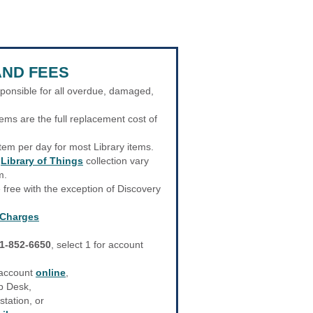
AND FEES
sponsible for all overdue, damaged,
ems are the full replacement cost of
tem per day for most Library items.
r
Library of Things
collection vary
m.
e free with the exception of Discovery
 Charges
1-852-6650
, select 1 for account
 account
online
,
lp Desk,
station, or