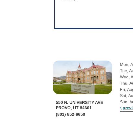
Mon, A
Tue, A
Wed, 
Thu, A
Fri, Au
Sat, A
Sun, A
550 N. UNIVERSITY AVE
prev
PROVO, UT 84601
(801) 852-6650